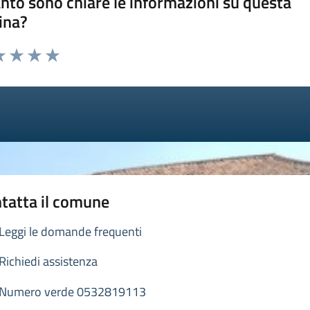
nto sono chiare le informazioni su questa
ina?
a 1 stelle su 5
luta 2 stelle su 5
Valuta 3 stelle su 5
Valuta 4 stelle su 5
Valuta 5 stelle su 5
tatta il comune
Leggi le domande frequenti
Richiedi assistenza
Numero verde 0532819113