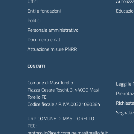
Uffici
Autorizza
Enti e fondazioni
Educazio
Politici
Personale amministrativo
Documenti e dati
Attuazione misure PNRR
CONTATTI
Comune di Masi Torello
Leggi le
Piazza Cesare Toschi, 3, 44020 Masi
Prenota
Torello FE
Richiest
Codice fiscale / P. IVA:00321080384
Segnalazi
URP COMUNE DI MASI TORELLO
PEC:
protocollo@cert.comune.masitorello.fe.it