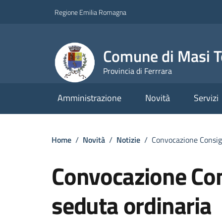
Vai ai contenuti
Vai al footer
Regione Emilia Romagna
Comune di Masi T
Provincia di Ferrrara
Amministrazione
Novità
Servizi
Home
/
Novità
/
Notizie
/
Convocazione Consigl
Convocazione Con
seduta ordinaria