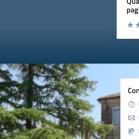
Qua
pag
Valut
Va
Con