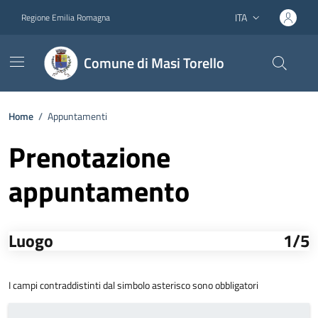
Vai ai contenuti
Vai al footer
ITA
Regione Emilia Romagna
Lingua attiva:
Comune di Masi Torello
Home
/
Appuntamenti
Prenotazione
appuntamento
Luogo
1/5
I campi contraddistinti dal simbolo asterisco sono obbligatori