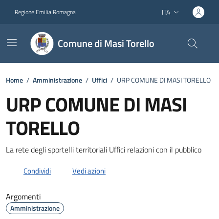
Vai ai contenuti
Vai al footer
ITA
Regione Emilia Romagna
Lingua attiva:
Comune di Masi Torello
Home
/
Amministrazione
/
Uffici
/
URP COMUNE DI MASI TORELLO
URP COMUNE DI MASI
TORELLO
Dettagli dell'unità organizzativa
La rete degli sportelli territoriali Uffici relazioni con il pubblico
Condividi
Vedi azioni
Argomenti
Amministrazione