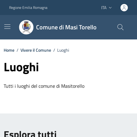
Vai ai contenuti
Vai al footer
ITA
Regione Emilia Romagna
Lingua attiva:
Comune di Masi Torello
Home
/
Vivere il Comune
/
Luoghi
Luoghi
Tutti i luoghi del comune di Masitorello
Esplora tutti