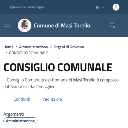
Vai ai contenuti
Vai al footer
ITA
Regione Emilia Romagna
Lingua attiva:
Comune di Masi Torello
Home
/
Amministrazione
/
Organi di Governo
/
CONSIGLIO COMUNALE
CONSIGLIO COMUNALE
Dettagli dell'unità organizzativa
Il Consiglio Comunale del Comune di Masi Torello è composto
dal Sindaco e dai Consiglieri
Condividi
Vedi azioni
Argomenti
Amministrazione