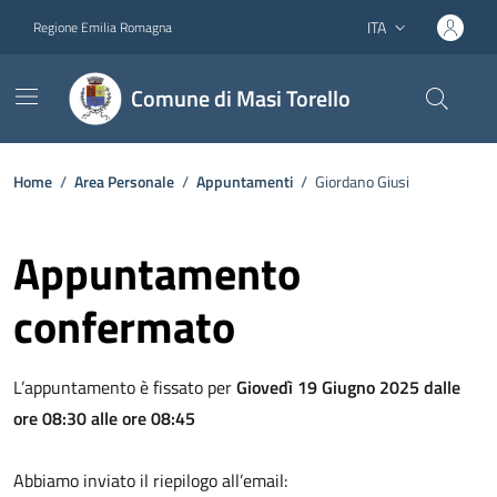
Vai ai contenuti
Vai al footer
ITA
Regione Emilia Romagna
Lingua attiva:
Comune di Masi Torello
Home
/
Area Personale
/
Appuntamenti
/
Giordano Giusi
Appuntamento
confermato
L’appuntamento è fissato per
Giovedì 19 Giugno 2025 dalle
ore 08:30 alle ore 08:45
Abbiamo inviato il riepilogo all’email: