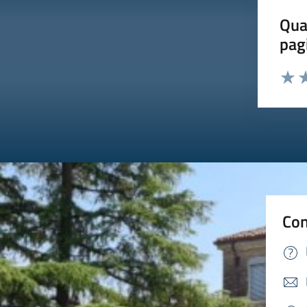
Qua
pag
Valut
Va
Con