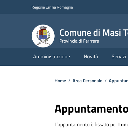
Vai ai contenuti
Vai al footer
Regione Emilia Romagna
Comune di Masi T
Provincia di Ferrrara
Amministrazione
Novità
Servizi
Home
/
Area Personale
/
Appuntam
Appuntamento
L’appuntamento è fissato per
Lune