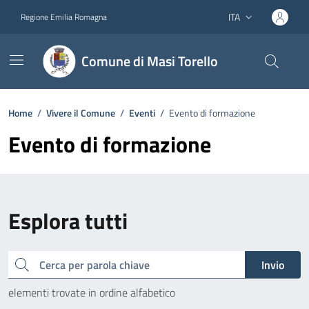
Vai ai contenuti
Vai al footer
ITA
Regione Emilia Romagna
Lingua attiva:
Comune di Masi Torello
Home
/
Vivere il Comune
/
Eventi
/
Evento di formazione
Evento di formazione
Esplora tutti
Cerca
Invio
elementi trovate in ordine alfabetico