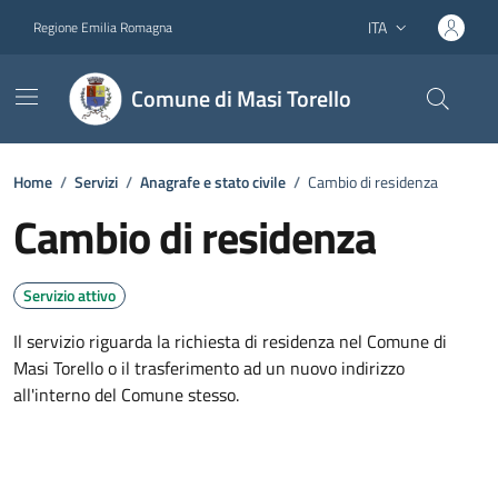
Vai ai contenuti
Vai al footer
ITA
Regione Emilia Romagna
Lingua attiva:
Comune di Masi Torello
Home
/
Servizi
/
Anagrafe e stato civile
/
Cambio di residenza
Cambio di residenza
Servizio attivo
Il servizio riguarda la richiesta di residenza nel Comune di
Masi Torello o il trasferimento ad un nuovo indirizzo
all'interno del Comune stesso.