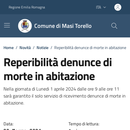
Vai ai contenuti
Vai al footer
ITA
Regione Emilia Romagna
Lingua attiva:
Comune di Masi Torello
Home
/
Novità
/
Notizie
/
Reperibilità denunce di morte in abitazione
Reperibilità denunce di
morte in abitazione
Dettagli della notizia
Nella giornata di Lunedi 1 aprile 2024 dalle ore 9 alle ore 11
sarà garantito il solo servizio di ricevimento denunce di morte in
abitazione.
Data:
Tempo di lettura: