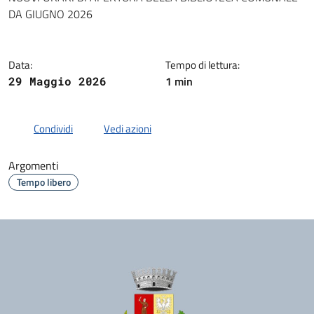
Dettagli della notizia
DA GIUGNO 2026
Data:
Tempo di lettura:
1 min
29 Maggio 2026
Condividi
Vedi azioni
Argomenti
Tempo libero