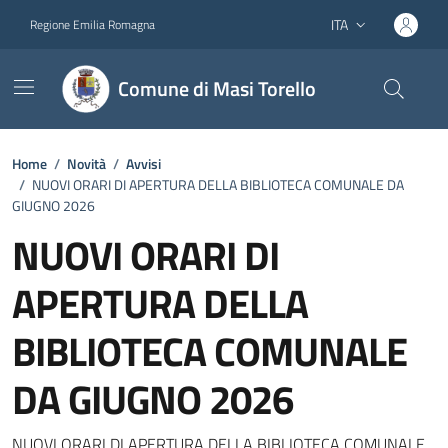
Vai ai contenuti
Vai al footer
ITA
Regione Emilia Romagna
Lingua attiva:
Comune di Masi Torello
Home
/
Novità
/
Avvisi
/
NUOVI ORARI DI APERTURA DELLA BIBLIOTECA COMUNALE DA
GIUGNO 2026
NUOVI ORARI DI
APERTURA DELLA
BIBLIOTECA COMUNALE
DA GIUGNO 2026
NUOVI ORARI DI APERTURA DELLA BIBLIOTECA COMUNALE