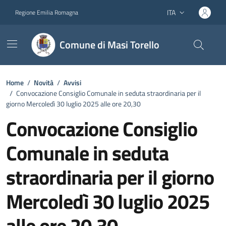
Vai ai contenuti
Vai al footer
ITA
Regione Emilia Romagna
Lingua attiva:
Comune di Masi Torello
Home
/
Novità
/
Avvisi
/
Convocazione Consiglio Comunale in seduta straordinaria per il
giorno Mercoledì 30 luglio 2025 alle ore 20,30
Convocazione Consiglio
Comunale in seduta
straordinaria per il giorno
Mercoledì 30 luglio 2025
alle ore 20,30