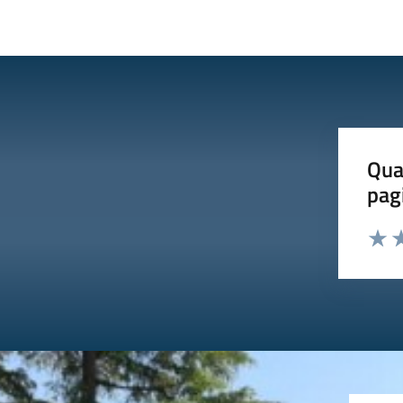
Qua
pag
Valut
Va