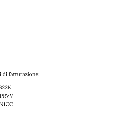
i di fatturazione:
B22K
PRVV
N1CC