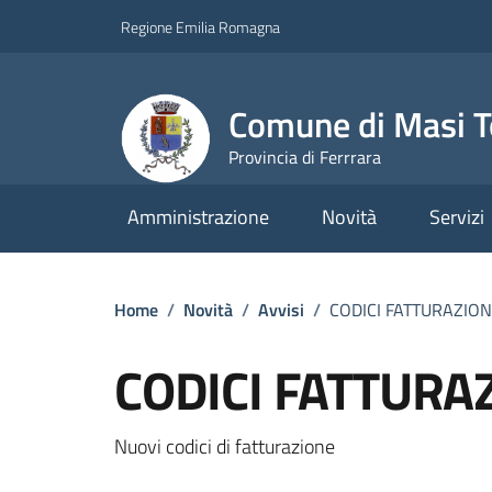
Vai ai contenuti
Vai al footer
Regione Emilia Romagna
Comune di Masi T
Provincia di Ferrrara
Amministrazione
Novità
Servizi
Home
/
Novità
/
Avvisi
/
CODICI FATTURAZIO
CODICI FATTURA
Dettagli della notizi
Nuovi codici di fatturazione