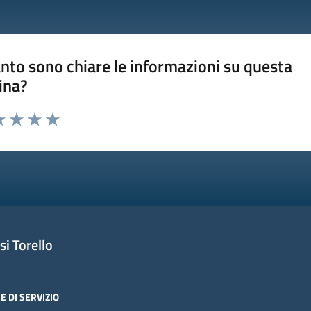
nto sono chiare le informazioni su questa
ina?
a 1 stelle su 5
luta 2 stelle su 5
Valuta 3 stelle su 5
Valuta 4 stelle su 5
Valuta 5 stelle su 5
i Torello
E DI SERVIZIO