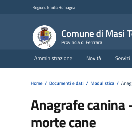
Vai ai contenuti
Vai al footer
Regione Emilia Romagna
Comune di Masi T
Provincia di Ferrrara
Amministrazione
Novità
Servizi
Home
/
Documenti e dati
/
Modulistica
/
Anag
Anagrafe canina 
morte cane