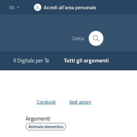
Accedi all'area personale
ITA
Lingua attiva:
Cerca
Il Digitale per Te
Tutti gli argomenti
Condividi
Vedi azioni
Argomenti
Animale domestico