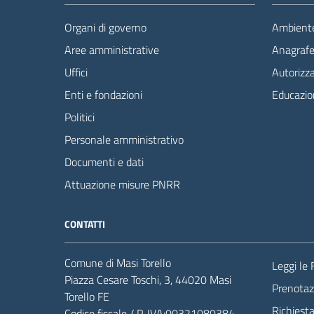
Organi di governo
Ambient
Aree amministrative
Anagrafe 
Uffici
Autorizza
Enti e fondazioni
Educazio
Politici
Personale amministrativo
Documenti e dati
Attuazione misure PNRR
CONTATTI
Comune di Masi Torello
Leggi le
Piazza Cesare Toschi, 3, 44020 Masi
Prenota
Torello FE
Richiest
Codice fiscale / P. IVA:00321080384